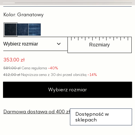
Slajd
Slajd
Slajd
Slajd
Slajd
Slajd
Slajd
Slajd
Slajd
Slajd
Slajd
1
2
3
4
5
6
7
8
9
10
11
Kolor:
Granatowy
Wybierz rozmiar
Rozmiary
353,00 zł
Cena
589,00 zł
Cena regularna
−40%
promocyjna
412,00 zł
Najniższa cena z 30 dni przed obniżką
−14%
Wybierz rozmiar
Darmowa dostawa od 400 zł
Dostępność w
sklepach