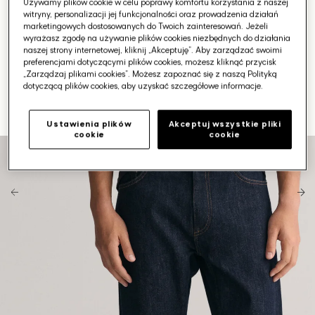
Używamy plików cookie w celu poprawy komfortu korzystania z naszej
witryny, personalizacji jej funkcjonalności oraz prowadzenia działań
marketingowych dostosowanych do Twoich zainteresowań. Jeżeli
wyrażasz zgodę na używanie plików cookies niezbędnych do działania
naszej strony internetowej, kliknij „Akceptuję”. Aby zarządzać swoimi
preferencjami dotyczącymi plików cookies, możesz kliknąć przycisk
„Zarządzaj plikami cookies”. Możesz zapoznać się z naszą Polityką
dotyczącą plików cookies, aby uzyskać szczegółowe informacje.
Ustawienia plików
Akceptuj wszystkie pliki
cookie
cookie
Otwórz
media
1
w
galerii