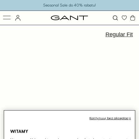
o
Seasonal Sale: do 40% rabatu!
eści
ejdź
ormacji
Regular Fit
dukcie
Kontynuuj bez akceptacji
WITAMY