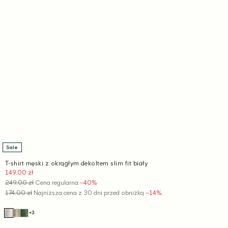
Sale
T-shirt męski z okrągłym dekoltem slim fit biały
149,00 zł
Cena
promocyjna
249,00 zł
Cena regularna
−40%
174,00 zł
Najniższa cena z 30 dni przed obniżką
−14%
+3