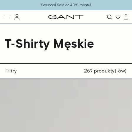
o
Seasonal Sale: do 40% rabatu!
eści
T-Shirty Męskie
Filtry
269 produkty(-ów)
T-
shirt
męski
z
okrągłym
dekoltem
slim
fit
biały