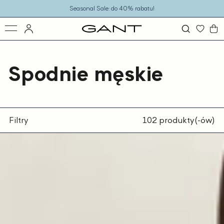
o
Seasonal Sale: do 40% rabatu!
eści
Spodnie męskie
Filtry
102 produkty(-ów)
Lniane
spodnie
męskie
regular
fit
brązowe