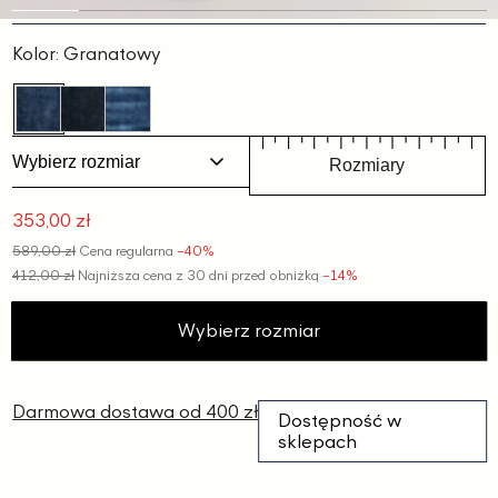
Slajd
Slajd
Slajd
Slajd
Slajd
Slajd
Slajd
1
2
3
4
5
6
7
Kolor:
Granatowy
Wybierz rozmiar
Rozmiary
353,00 zł
Cena
589,00 zł
Cena regularna
−40%
promocyjna
412,00 zł
Najniższa cena z 30 dni przed obniżką
−14%
Wybierz rozmiar
Darmowa dostawa od 400 zł
Dostępność w
sklepach