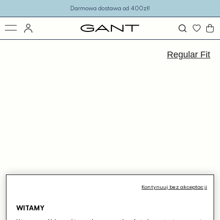
o
Darmowa dostawa od 400zł!
eści
ejdź
ormacji
Regular Fit
dukcie
Kontynuuj bez akceptacji
WITAMY