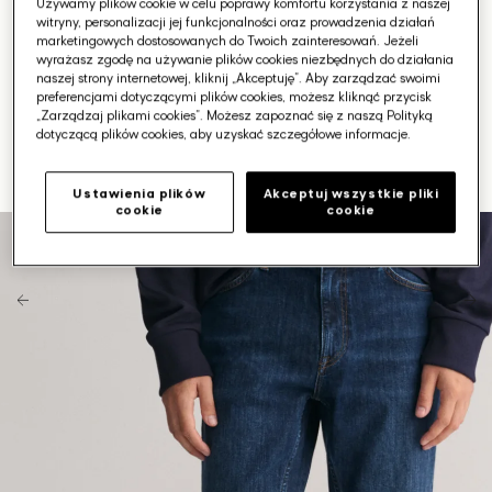
Używamy plików cookie w celu poprawy komfortu korzystania z naszej
witryny, personalizacji jej funkcjonalności oraz prowadzenia działań
marketingowych dostosowanych do Twoich zainteresowań. Jeżeli
wyrażasz zgodę na używanie plików cookies niezbędnych do działania
naszej strony internetowej, kliknij „Akceptuję”. Aby zarządzać swoimi
preferencjami dotyczącymi plików cookies, możesz kliknąć przycisk
„Zarządzaj plikami cookies”. Możesz zapoznać się z naszą Polityką
dotyczącą plików cookies, aby uzyskać szczegółowe informacje.
Ustawienia plików
Akceptuj wszystkie pliki
cookie
cookie
Otwórz
media
1
w
galerii