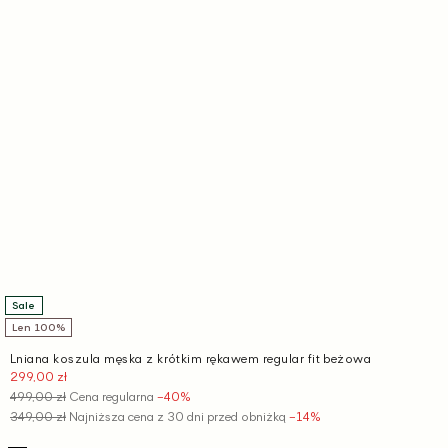
Sale
Len 100%
Lniana koszula męska z krótkim rękawem regular fit beżowa
299,00 zł
Cena
promocyjna
499,00 zł
Cena regularna
−40%
349,00 zł
Najniższa cena z 30 dni przed obniżką
−14%