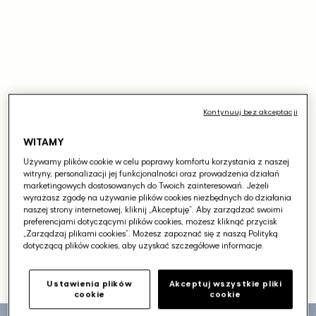
Kontynuuj bez akceptacji
Do 40% rabatu na
WITAMY
kolekcję Wiosna -
Używamy plików cookie w celu poprawy komfortu korzystania z naszej
witryny, personalizacji jej funkcjonalności oraz prowadzenia działań
Lato
marketingowych dostosowanych do Twoich zainteresowań. Jeżeli
wyrażasz zgodę na używanie plików cookies niezbędnych do działania
naszej strony internetowej, kliknij „Akceptuję”. Aby zarządzać swoimi
preferencjami dotyczącymi plików cookies, możesz kliknąć przycisk
„Zarządzaj plikami cookies”. Możesz zapoznać się z naszą Polityką
SEASONAL SALE - Szczegóły oferty
dotyczącą plików cookies, aby uzyskać szczegółowe informacje.
w FAQ.
Ustawienia plików
Akceptuj wszystkie pliki
Kolekcja Męska
cookie
cookie