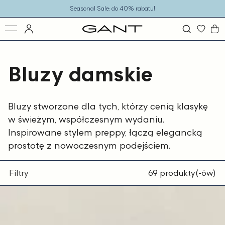
o
Seasonal Sale: do 40% rabatu!
eści
Bluzy damskie
Bluzy stworzone dla tych, którzy cenią klasykę
w świeżym, współczesnym wydaniu.
Inspirowane stylem preppy, łączą elegancką
prostotę z nowoczesnym podejściem.
Filtry
69 produkty(-ów)
Bluza
damska
z
kapturem