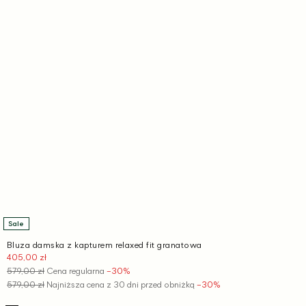
Sale
Bluza damska z kapturem relaxed fit granatowa
405,00 zł
Cena
promocyjna
579,00 zł
Cena regularna
−30%
579,00 zł
Najniższa cena z 30 dni przed obniżką
−30%