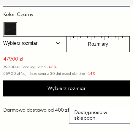
Slajd
Slajd
Slajd
Slajd
Slajd
Slajd
1
2
3
4
5
6
Kolor:
Czarny
Wybierz rozmiar
Rozmiary
479,00 zł
Cena
799,00 zł
Cena regularna
−40%
promocyjna
559,00 zł
Najniższa cena z 30 dni przed obniżką
−14%
Wybierz rozmiar
Darmowa dostawa od 400 zł
Dostępność w
sklepach