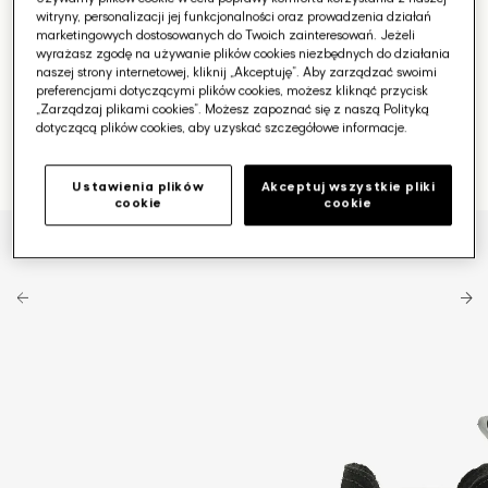
witryny, personalizacji jej funkcjonalności oraz prowadzenia działań
marketingowych dostosowanych do Twoich zainteresowań. Jeżeli
wyrażasz zgodę na używanie plików cookies niezbędnych do działania
naszej strony internetowej, kliknij „Akceptuję”. Aby zarządzać swoimi
preferencjami dotyczącymi plików cookies, możesz kliknąć przycisk
„Zarządzaj plikami cookies”. Możesz zapoznać się z naszą Polityką
dotyczącą plików cookies, aby uzyskać szczegółowe informacje.
Ustawienia plików
Akceptuj wszystkie pliki
cookie
cookie
Otwórz
media
1
w
galerii