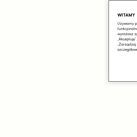
WITAMY
Używamy pli
funkcjonaln
wyrażasz zg
„Akceptuję”
„Zarządzaj 
szczegółowe
Otwórz
media
1