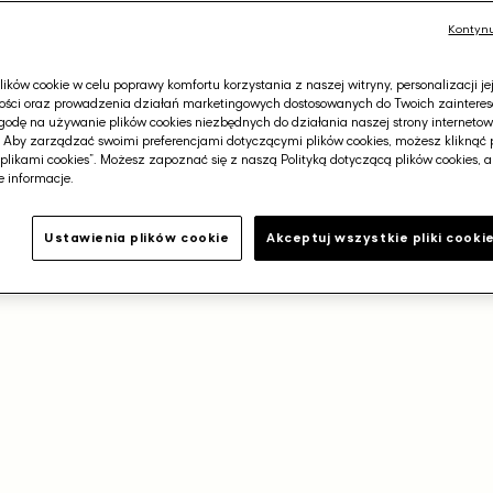
150,00 zł
Kontynu
Cena
299,00 zł
Cena regularna
−50%
promocyjna
179,00 zł
Najniższa cena z 30 dni 
ków cookie w celu poprawy komfortu korzystania z naszej witryny, personalizacji je
ości oraz prowadzenia działań marketingowych dostosowanych do Twoich zainteres
odę na używanie plików cookies niezbędnych do działania naszej strony internetowej
. Aby zarządzać swoimi preferencjami dotyczącymi plików cookies, możesz kliknąć 
plikami cookies”. Możesz zapoznać się z naszą Polityką dotyczącą plików cookies, 
 informacje.
Darmowa dostawa od 400
Ustawienia plików cookie
Akceptuj wszystkie pliki cooki