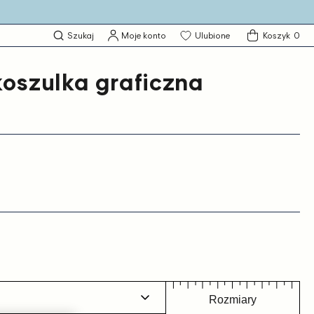
0
Szukaj
Moje konto
Ulubione
Koszyk
0
produktó
koszulka graficzna
Rozmiary