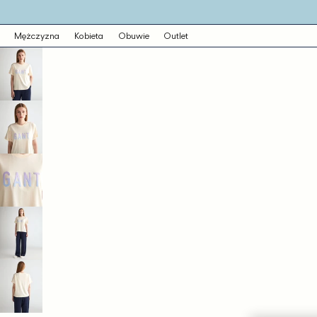
o
eści
ejdź
Mężczyzna
Kobieta
Obuwie
Outlet
ormacji
dukcie