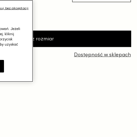
uj bez akceptacji
przed obniżką
−16%
j
owań. Jeżeli
, kliknij
Wybierz rozmiar
przycisk
aby uzyskać
 zł
Dostępność w sklepach
e