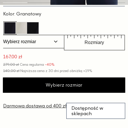
Slajd
Slajd
Slajd
Slajd
Slajd
1
2
3
4
5
Kolor:
Granatowy
Wybierz rozmiar
Rozmiary
167,00 zł
Cena
279,00 zł
Cena regularna
−40%
promocyjna
140,00 zł
Najniższa cena z 30 dni przed obniżką
+19%
Wybierz rozmiar
Darmowa dostawa od 400 zł
Dostępność w
sklepach