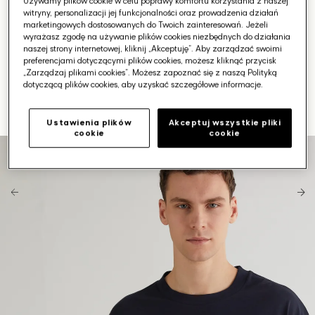
Używamy plików cookie w celu poprawy komfortu korzystania z naszej
witryny, personalizacji jej funkcjonalności oraz prowadzenia działań
marketingowych dostosowanych do Twoich zainteresowań. Jeżeli
wyrażasz zgodę na używanie plików cookies niezbędnych do działania
naszej strony internetowej, kliknij „Akceptuję”. Aby zarządzać swoimi
preferencjami dotyczącymi plików cookies, możesz kliknąć przycisk
„Zarządzaj plikami cookies”. Możesz zapoznać się z naszą Polityką
dotyczącą plików cookies, aby uzyskać szczegółowe informacje.
Ustawienia plików
Akceptuj wszystkie pliki
cookie
cookie
Otwórz
media
1
w
galerii