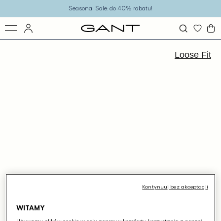
o
Seasonal Sale: do 40% rabatu!
eści
ejdź
ormacji
Loose Fit
dukcie
Kontynuuj bez akceptacji
WITAMY