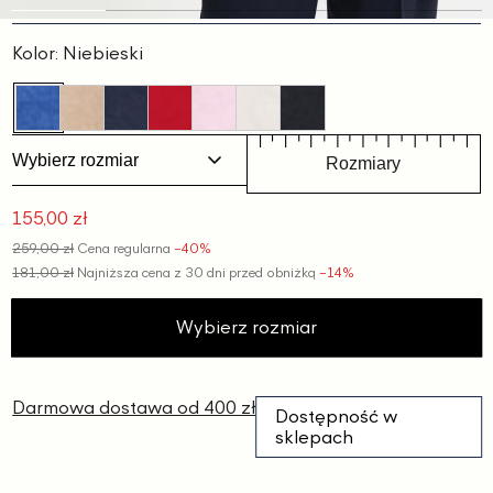
Slajd
Slajd
Slajd
Slajd
Slajd
1
2
3
4
5
Kolor:
Niebieski
Wybierz rozmiar
Rozmiary
155,00 zł
Cena
259,00 zł
Cena regularna
−40%
promocyjna
181,00 zł
Najniższa cena z 30 dni przed obniżką
−14%
Wybierz rozmiar
Darmowa dostawa od 400 zł
Dostępność w
sklepach