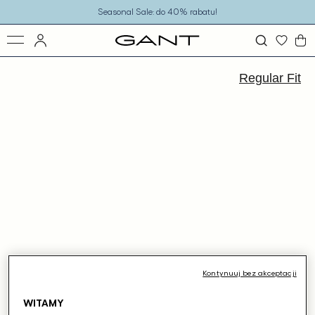
o
Seasonal Sale: do 40% rabatu!
eści
ejdź
ormacji
Regular Fit
dukcie
Kontynuuj bez akceptacji
WITAMY