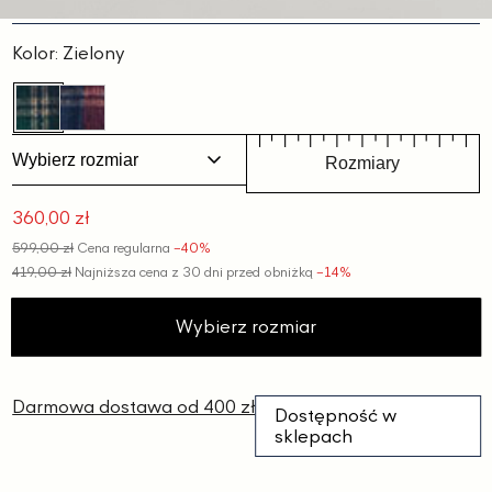
Kolor:
Zielony
Wybierz rozmiar
Rozmiary
360,00 zł
Cena
599,00 zł
Cena regularna
−40%
promocyjna
419,00 zł
Najniższa cena z 30 dni przed obniżką
−14%
Wybierz rozmiar
Darmowa dostawa od 400 zł
Dostępność w
sklepach