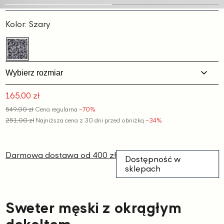
Slajd
Slajd
1
2
Kolor:
Szary
Wybierz rozmiar
165,00 zł
Cena
549,00 zł
Cena regularna
−70%
promocyjna
251,00 zł
Najniższa cena z 30 dni przed obniżką
−34%
Darmowa dostawa od 400 zł
Dostępność w
sklepach
Sweter męski z okrągłym