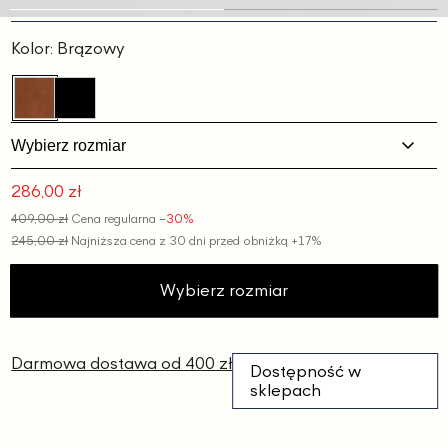
Slajd
Slajd
1
2
Kolor:
Brązowy
Wybierz rozmiar
286,00 zł
Cena
409,00 zł
Cena regularna
−30%
promocyjna
245,00 zł
Najniższa cena z 30 dni przed obniżką
+17%
Wybierz rozmiar
Darmowa dostawa od 400 zł
Dostępność w
sklepach