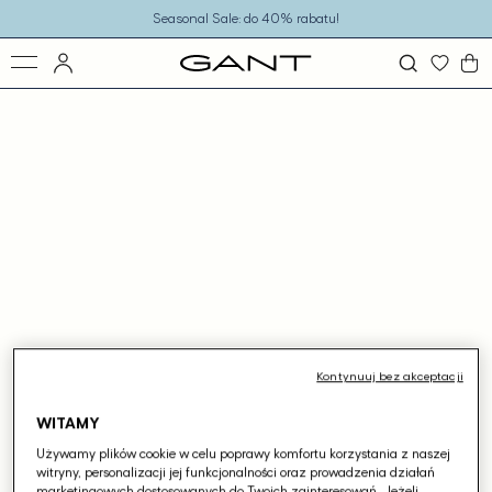
o
Seasonal Sale: do 40% rabatu!
eści
ejdź
ormacji
dukcie
Kontynuuj bez akceptacji
WITAMY
Używamy plików cookie w celu poprawy komfortu korzystania z naszej
witryny, personalizacji jej funkcjonalności oraz prowadzenia działań
marketingowych dostosowanych do Twoich zainteresowań. Jeżeli