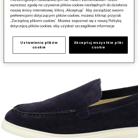
wyrażasz zgodę na używanie plików cookies niezbędnych do działania
naszej strony internetowej, kliknij „Akceptuję”. Aby zarządzać swoimi
preferencjami dotyczącymi plików cookies, możesz kliknąć przycisk
„Zarządzaj plikami cookies”. Możesz zapoznać się z naszą Polityką
dotyczącą plików cookies, aby uzyskać szczegółowe informacje.
Ustawienia plików
Akceptuj wszystkie pliki
cookie
cookie
Otwórz
media
1
w
galerii