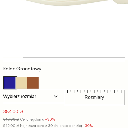
Slajd
Slajd
Slajd
Slajd
Slajd
Slajd
1
2
3
4
5
6
Kolor:
Granatowy
Wybierz rozmiar
Rozmiary
384,00 zł
Cena
549,00 zł
Cena regularna
−30%
promocyjna
549,00 zł
Najniższa cena z 30 dni przed obniżką
−30%