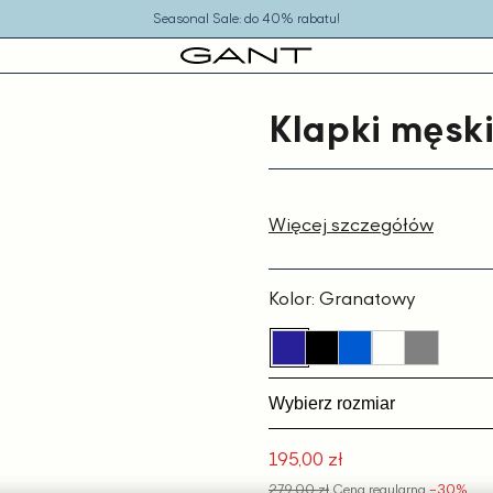
Seasonal Sale: do 40% rabatu!
Klapki męsk
Więcej szczegółów
Kolor:
Granatowy
Wybierz rozmiar
195,00 zł
Cena
279,00 zł
Cena regularna
−30%