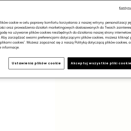
promocyjna
237,00 zł
Najniższa cena z 30 dni 
Kontynu
ków cookie w celu poprawy komfortu korzystania z naszej witryny, personalizacji je
ości oraz prowadzenia działań marketingowych dostosowanych do Twoich zainteres
odę na używanie plików cookies niezbędnych do działania naszej strony internetowej
Darmowa dostawa od 400
. Aby zarządzać swoimi preferencjami dotyczącymi plików cookies, możesz kliknąć 
plikami cookies”. Możesz zapoznać się z naszą Polityką dotyczącą plików cookies, 
 informacje.
Ustawienia plików cookie
Akceptuj wszystkie pliki cooki