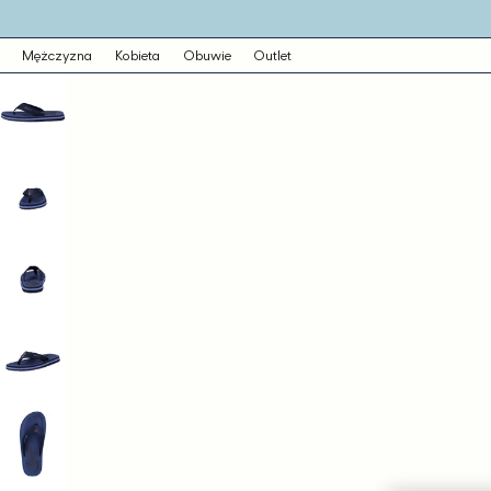
o
eści
Przejdź
Mężczyzna
Kobieta
Obuwie
Outlet
do
informacji
o
produkcie