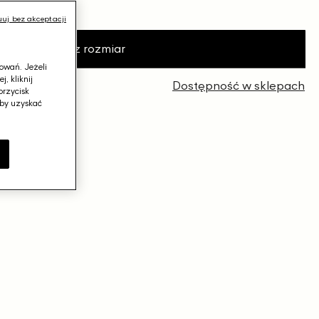
przed obniżką
−18%
uj bez akceptacji
Wybierz rozmiar
j
owań. Jeżeli
, kliknij
 zł
Dostępność w sklepach
przycisk
aby uzyskać
e