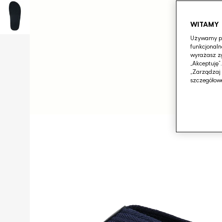
WITAMY
Używamy pli
funkcjonaln
wyrażasz zg
„Akceptuję”
„Zarządzaj 
szczegółowe
Otwórz
media
1
w
galerii