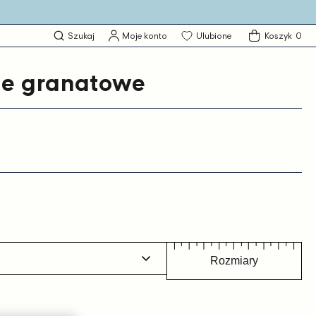
0
Szukaj
Moje konto
Ulubione
Koszyk
0
produktó
ie granatowe
Rozmiary