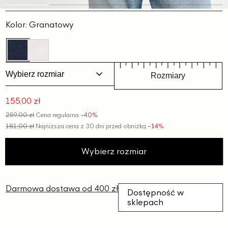
Slajd
Slajd
Slajd
Slajd
Slajd
1
2
3
4
5
Kolor:
Granatowy
Wybierz rozmiar
Rozmiary
155,00 zł
Cena
259,00 zł
Cena regularna
−40%
promocyjna
181,00 zł
Najniższa cena z 30 dni przed obniżką
−14%
Wybierz rozmiar
Darmowa dostawa od 400 zł
Dostępność w
sklepach