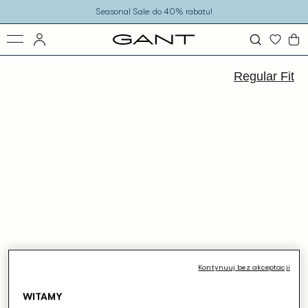
o
Seasonal Sale: do 40% rabatu!
eści
ejdź
ormacji
Regular Fit
dukcie
Kontynuuj bez akceptacji
WITAMY