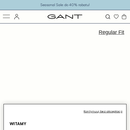
o
Seasonal Sale: do 40% rabatu!
eści
ejdź
ormacji
Regular Fit
dukcie
Kontynuuj bez akceptacji
WITAMY