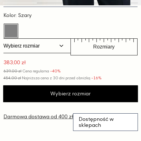
Slajd
Slajd
Slajd
Slajd
1
2
3
4
Kolor:
Szary
Wybierz rozmiar
Rozmiary
383,00 zł
Cena
639,00 zł
Cena regularna
−40%
promocyjna
454,00 zł
Najniższa cena z 30 dni przed obniżką
−16%
Wybierz rozmiar
Darmowa dostawa od 400 zł
Dostępność w
sklepach