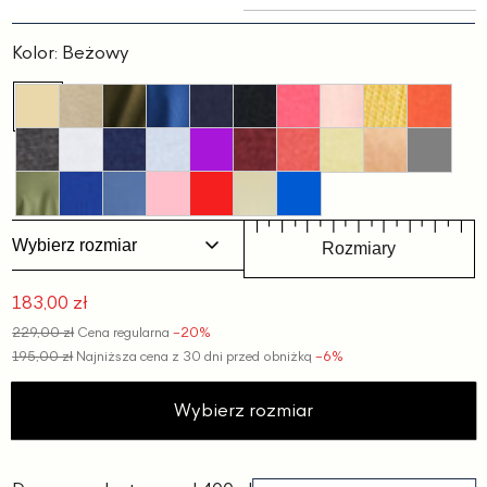
Slajd
Slajd
1
2
Kolor:
Beżowy
Wybierz rozmiar
Rozmiary
183,00 zł
Cena
229,00 zł
Cena regularna
−20%
promocyjna
195,00 zł
Najniższa cena z 30 dni przed obniżką
−6%
Wybierz rozmiar