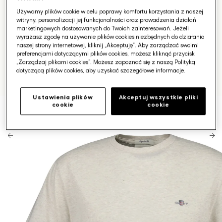
Używamy plików cookie w celu poprawy komfortu korzystania z naszej
witryny, personalizacji jej funkcjonalności oraz prowadzenia działań
marketingowych dostosowanych do Twoich zainteresowań. Jeżeli
wyrażasz zgodę na używanie plików cookies niezbędnych do działania
naszej strony internetowej, kliknij „Akceptuję”. Aby zarządzać swoimi
preferencjami dotyczącymi plików cookies, możesz kliknąć przycisk
„Zarządzaj plikami cookies”. Możesz zapoznać się z naszą Polityką
dotyczącą plików cookies, aby uzyskać szczegółowe informacje.
Ustawienia plików
Akceptuj wszystkie pliki
cookie
cookie
Otwórz
media
1
w
galerii