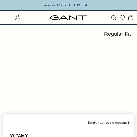
o
Seasonal Sale: do 40% rabatu!
eści
ejdź
ormacji
Regular Fit
dukcie
Kontynuuj bez akceptacji
WITAMY