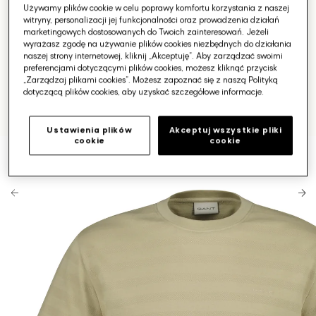
Używamy plików cookie w celu poprawy komfortu korzystania z naszej
witryny, personalizacji jej funkcjonalności oraz prowadzenia działań
marketingowych dostosowanych do Twoich zainteresowań. Jeżeli
wyrażasz zgodę na używanie plików cookies niezbędnych do działania
naszej strony internetowej, kliknij „Akceptuję”. Aby zarządzać swoimi
preferencjami dotyczącymi plików cookies, możesz kliknąć przycisk
„Zarządzaj plikami cookies”. Możesz zapoznać się z naszą Polityką
dotyczącą plików cookies, aby uzyskać szczegółowe informacje.
Ustawienia plików
Akceptuj wszystkie pliki
cookie
cookie
Otwórz
media
1
w
galerii