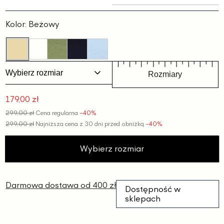
Slajd
Slajd
1
2
Kolor:
Beżowy
Wybierz rozmiar
Rozmiary
179,00 zł
Cena
299,00 zł
Cena regularna
−40%
promocyjna
299,00 zł
Najniższa cena z 30 dni przed obniżką
−40%
Wybierz rozmiar
Darmowa dostawa od 400 zł
Dostępność w
sklepach