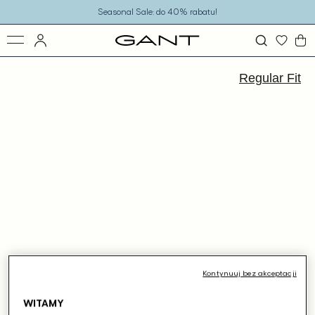
o
Seasonal Sale: do 40% rabatu!
eści
ejdź
ormacji
Regular Fit
dukcie
Kontynuuj bez akceptacji
WITAMY