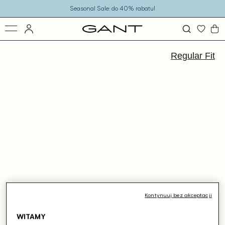
o
Seasonal Sale: do 40% rabatu!
eści
ejdź
ormacji
Regular Fit
dukcie
Kontynuuj bez akceptacji
WITAMY