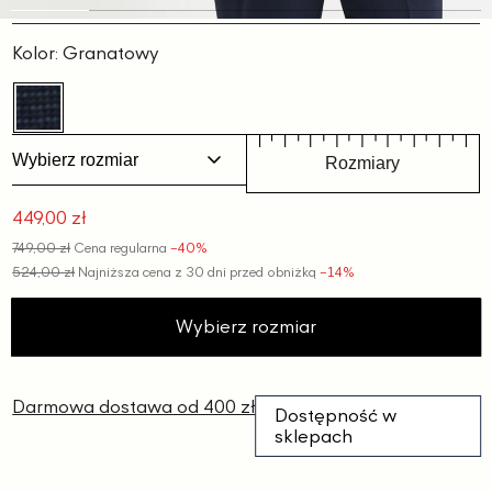
Slajd
Slajd
Slajd
Slajd
Slajd
Slajd
1
2
3
4
5
6
Kolor:
Granatowy
Wybierz rozmiar
Rozmiary
449,00 zł
Cena
749,00 zł
Cena regularna
−40%
promocyjna
524,00 zł
Najniższa cena z 30 dni przed obniżką
−14%
Wybierz rozmiar
Darmowa dostawa od 400 zł
Dostępność w
sklepach