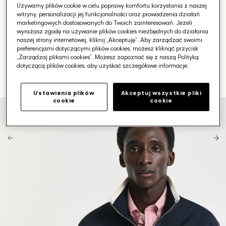
Używamy plików cookie w celu poprawy komfortu korzystania z naszej
witryny, personalizacji jej funkcjonalności oraz prowadzenia działań
marketingowych dostosowanych do Twoich zainteresowań. Jeżeli
wyrażasz zgodę na używanie plików cookies niezbędnych do działania
naszej strony internetowej, kliknij „Akceptuję”. Aby zarządzać swoimi
preferencjami dotyczącymi plików cookies, możesz kliknąć przycisk
„Zarządzaj plikami cookies”. Możesz zapoznać się z naszą Polityką
dotyczącą plików cookies, aby uzyskać szczegółowe informacje.
Ustawienia plików
Akceptuj wszystkie pliki
cookie
cookie
Otwórz
media
1
w
galerii