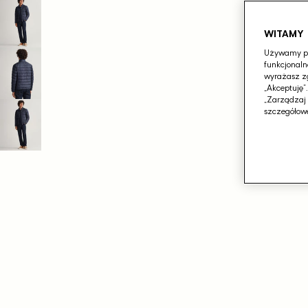
WITAMY
Używamy pli
funkcjonaln
wyrażasz zg
„Akceptuję”
„Zarządzaj 
szczegółowe
Otwórz
media
1