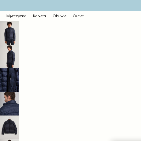
o
eści
ejdź
Mężczyzna
Kobieta
Obuwie
Outlet
ormacji
dukcie