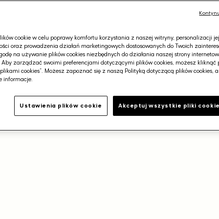
840,00 zł
Kontynu
Cena
1.399,00 zł
Cena regularna
−40%
promocyjna
979,00 zł
Najniższa cena z 30 dni 
ków cookie w celu poprawy komfortu korzystania z naszej witryny, personalizacji je
ości oraz prowadzenia działań marketingowych dostosowanych do Twoich zainteres
odę na używanie plików cookies niezbędnych do działania naszej strony internetowej
. Aby zarządzać swoimi preferencjami dotyczącymi plików cookies, możesz kliknąć 
plikami cookies”. Możesz zapoznać się z naszą Polityką dotyczącą plików cookies, 
 informacje.
Darmowa dostawa od 400
Ustawienia plików cookie
Akceptuj wszystkie pliki cooki