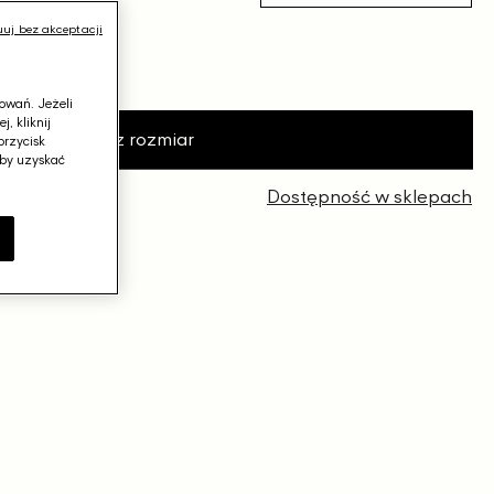
uj bez akceptacji
przed obniżką
−14%
j
owań. Jeżeli
, kliknij
Wybierz rozmiar
przycisk
aby uzyskać
 zł
Dostępność w sklepach
e