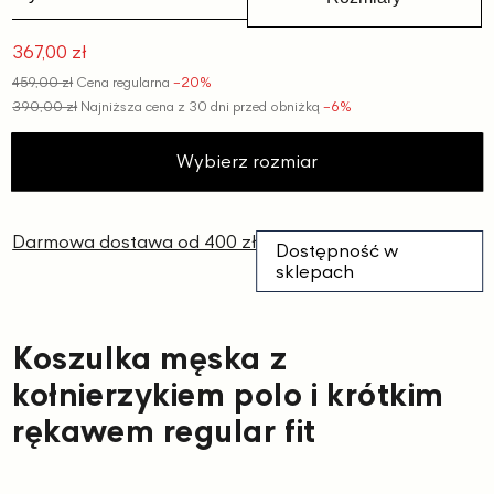
367,00 zł
Cena
459,00 zł
Cena regularna
−20%
promocyjna
390,00 zł
Najniższa cena z 30 dni przed obniżką
−6%
Wybierz rozmiar
Darmowa dostawa od 400 zł
Dostępność w
sklepach
Koszulka męska z
kołnierzykiem polo i krótkim
rękawem regular fit