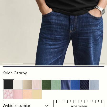
Slajd
Slajd
Slajd
Slajd
Slajd
1
2
3
4
5
Kolor:
Czarny
Wybierz rozmiar
Rozmiary