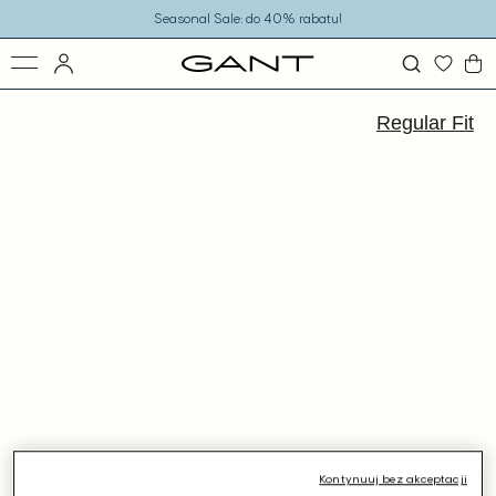
o
Seasonal Sale: do 40% rabatu!
eści
ejdź
ormacji
Regular Fit
dukcie
Kontynuuj bez akceptacji