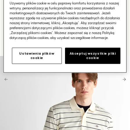
Używamy plików cookie w celu poprawy komfortu korzystania z naszej
witryny, personalizacji jej funkcjonalności oraz prowadzenia działań
marketingowych dostosowanych do Twoich zainteresowań. Jeżeli
wyrażasz zgodę na używanie plików cookies niezbędnych do działania
naszej strony internetowej, kliknij „Akceptuję”. Aby zarządzać swoimi
preferencjami dotyczącymi plików cookies, możesz kliknąć przycisk
„Zarządzaj plikami cookies”. Możesz zapoznać się z naszą Polityką
dotyczącą plików cookies, aby uzyskać szczegółowe informacje.
Ustawienia plików
Akceptuj wszystkie pliki
cookie
cookie
Otwórz
media
1
w
galerii