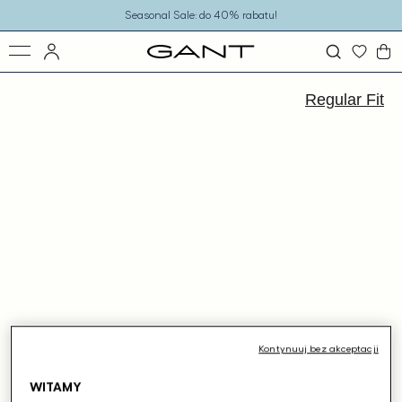
o
Seasonal Sale: do 40% rabatu!
eści
ejdź
ormacji
Regular Fit
dukcie
Kontynuuj bez akceptacji
WITAMY