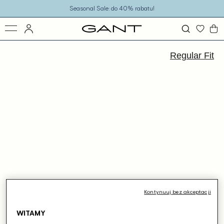
o
Seasonal Sale: do 40% rabatu!
eści
ejdź
ormacji
Regular Fit
dukcie
Kontynuuj bez akceptacji
WITAMY