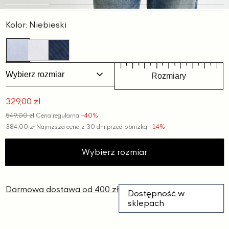
Slajd
Slajd
Slajd
Slajd
Slajd
1
2
3
4
5
Kolor:
Niebieski
Wybierz rozmiar
Rozmiary
329,00 zł
Cena
549,00 zł
Cena regularna
−40%
promocyjna
384,00 zł
Najniższa cena z 30 dni przed obniżką
−14%
Wybierz rozmiar
Darmowa dostawa od 400 zł
Dostępność w
sklepach