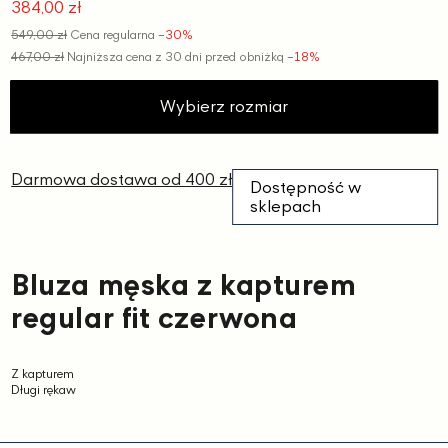
384,00 zł
Cena
549,00 zł
Cena regularna
−30%
promocyjna
467,00 zł
Najniższa cena z 30 dni przed obniżką
−18%
Wybierz rozmiar
Darmowa dostawa od 400 zł
Dostępność w
sklepach
Bluza męska z kapturem
regular fit czerwona
Z kapturem
Długi rękaw