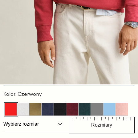
Slajd
Slajd
Slajd
Slajd
Slajd
1
2
3
4
5
Kolor:
Czerwony
Wybierz rozmiar
Rozmiary