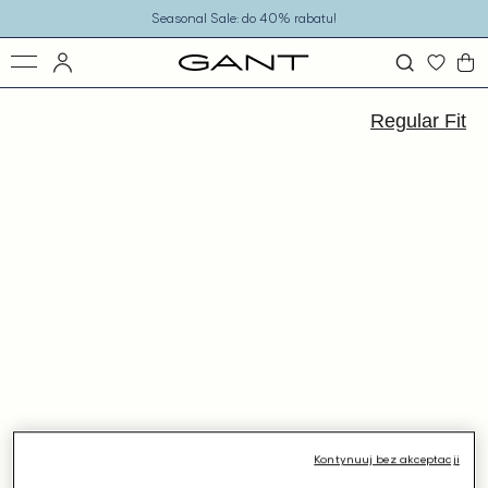
o
Seasonal Sale: do 40% rabatu!
eści
ejdź
ormacji
Regular Fit
dukcie
Kontynuuj bez akceptacji