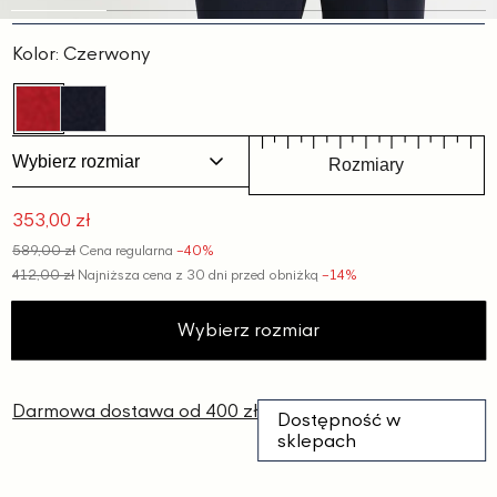
Slajd
Slajd
Slajd
Slajd
Slajd
1
2
3
4
5
Kolor:
Czerwony
Wybierz rozmiar
Rozmiary
353,00 zł
Cena
589,00 zł
Cena regularna
−40%
promocyjna
412,00 zł
Najniższa cena z 30 dni przed obniżką
−14%
Wybierz rozmiar
Darmowa dostawa od 400 zł
Dostępność w
sklepach