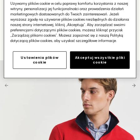
Używamy plików cookie w celu poprawy komfortu korzystania z naszej
witryny, personalizacji jej funkcjonalności oraz prowadzenia działań
marketingowych dostosowanych do Twoich zainteresowań. Jeżeli
wyrażasz zgodę na używanie plików cookies niezbędnych do działania
naszej strony internetowej, kliknij „Akceptuję”. Aby zarządzać swoimi
preferencjami dotyczącymi plików cookies, możesz kliknąć przycisk
„Zarządzaj plikami cookies”. Możesz zapoznać się z naszą Polityką
dotyczącą plików cookies, aby uzyskać szczegółowe informacje.
Ustawienia plików
Akceptuj wszystkie pliki
cookie
cookie
Otwórz
media
1
w
galerii