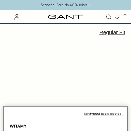
o
Seasonal Sale: do 40% rabatu!
eści
ejdź
ormacji
Regular Fit
dukcie
Kontynuuj bez akceptacji
WITAMY