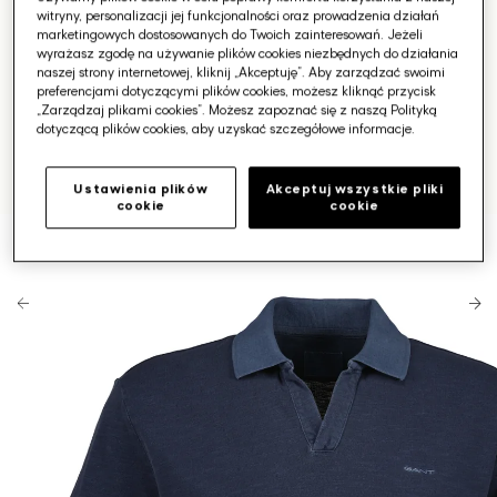
witryny, personalizacji jej funkcjonalności oraz prowadzenia działań
marketingowych dostosowanych do Twoich zainteresowań. Jeżeli
wyrażasz zgodę na używanie plików cookies niezbędnych do działania
naszej strony internetowej, kliknij „Akceptuję”. Aby zarządzać swoimi
preferencjami dotyczącymi plików cookies, możesz kliknąć przycisk
„Zarządzaj plikami cookies”. Możesz zapoznać się z naszą Polityką
dotyczącą plików cookies, aby uzyskać szczegółowe informacje.
Ustawienia plików
Akceptuj wszystkie pliki
cookie
cookie
Otwórz
media
1
w
galerii