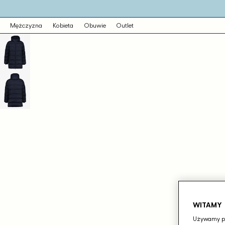
o
eści
ejdź
Mężczyzna
Kobieta
Obuwie
Outlet
ormacji
dukcie
WITAMY
Używamy pli