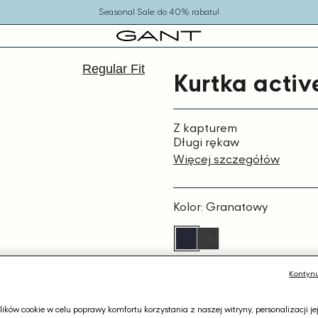
Seasonal Sale: do 40% rabatu!
Regular Fit
Kurtka activ
Z kapturem
Długi rękaw
Więcej szczegółów
Kolor:
Granatowy
Wybierz rozmiar
Kontynu
1.105,00 zł
ków cookie w celu poprawy komfortu korzystania z naszej witryny, personalizacji je