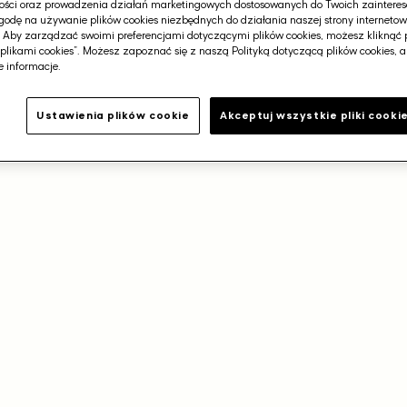
Cena
ości oraz prowadzenia działań marketingowych dostosowanych do Twoich zainteres
1.579,00 zł
Cena regularna
−30%
promocyjna
odę na używanie plików cookies niezbędnych do działania naszej strony internetowej
1.579,00 zł
Najniższa cena z 30 dni
. Aby zarządzać swoimi preferencjami dotyczącymi plików cookies, możesz kliknąć 
plikami cookies”. Możesz zapoznać się z naszą Polityką dotyczącą plików cookies, 
 informacje.
Ustawienia plików cookie
Akceptuj wszystkie pliki cooki
Darmowa dostawa od 400