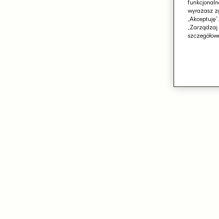
funkcjonaln
wyrażasz zg
„Akceptuję”
„Zarządzaj 
szczegółowe
Otwórz
media
1