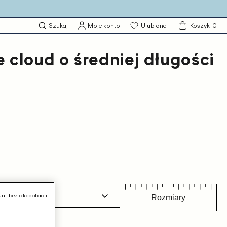
0
Szukaj
Moje konto
Ulubione
Koszyk
0
produktó
e cloud o średniej długości
uj bez akceptacji
Rozmiary
j