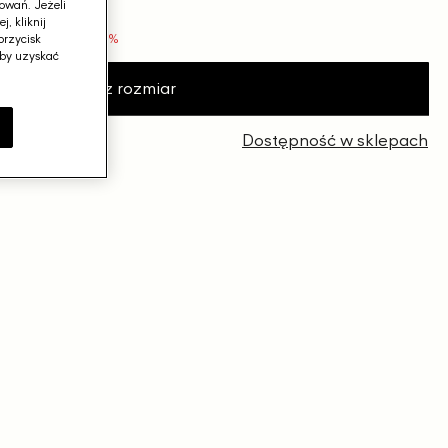
owań. Jeżeli
, kliknij
 przed obniżką
−30%
przycisk
aby uzyskać
Wybierz rozmiar
e
 zł
Dostępność w sklepach