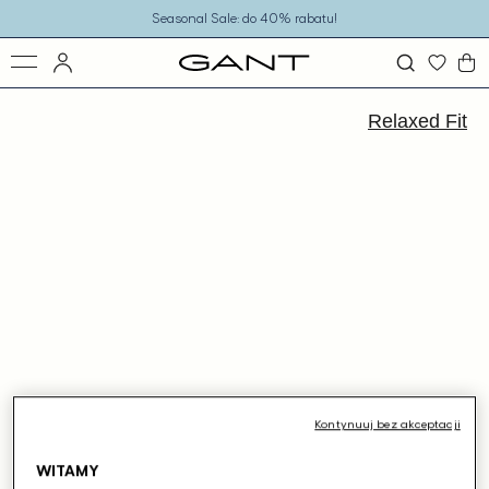
o
Seasonal Sale: do 40% rabatu!
eści
ejdź
ormacji
Relaxed Fit
dukcie
Kontynuuj bez akceptacji
WITAMY