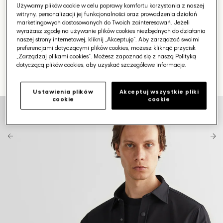
Używamy plików cookie w celu poprawy komfortu korzystania z naszej
witryny, personalizacji jej funkcjonalności oraz prowadzenia działań
marketingowych dostosowanych do Twoich zainteresowań. Jeżeli
wyrażasz zgodę na używanie plików cookies niezbędnych do działania
naszej strony internetowej, kliknij „Akceptuję”. Aby zarządzać swoimi
preferencjami dotyczącymi plików cookies, możesz kliknąć przycisk
„Zarządzaj plikami cookies”. Możesz zapoznać się z naszą Polityką
dotyczącą plików cookies, aby uzyskać szczegółowe informacje.
Ustawienia plików
Akceptuj wszystkie pliki
cookie
cookie
Otwórz
media
1
w
galerii