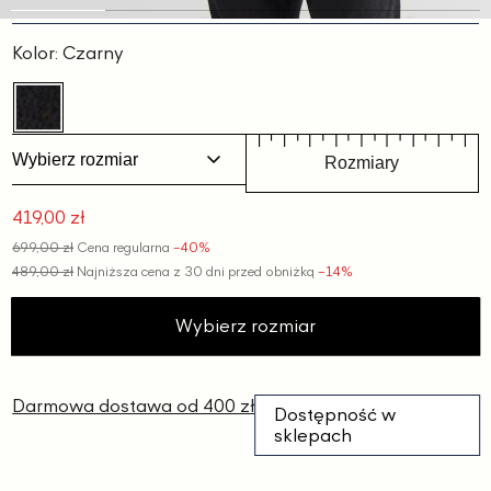
Slajd
Slajd
Slajd
Slajd
Slajd
1
2
3
4
5
Kolor:
Czarny
Wybierz rozmiar
Rozmiary
419,00 zł
Cena
699,00 zł
Cena regularna
−40%
promocyjna
489,00 zł
Najniższa cena z 30 dni przed obniżką
−14%
Wybierz rozmiar
Darmowa dostawa od 400 zł
Dostępność w
sklepach