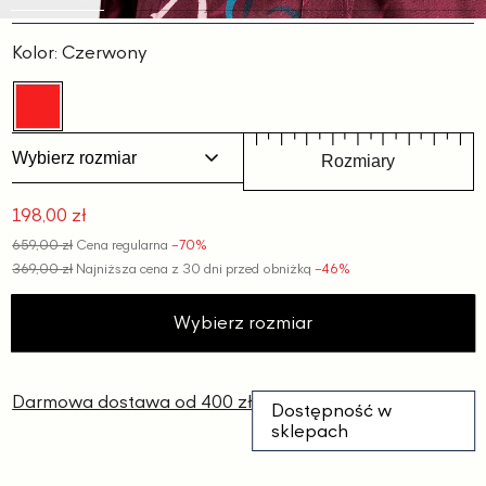
Slajd
Slajd
Slajd
Slajd
Slajd
1
2
3
4
5
Kolor:
Czerwony
Wybierz rozmiar
Rozmiary
198,00 zł
Cena
659,00 zł
Cena regularna
−70%
promocyjna
369,00 zł
Najniższa cena z 30 dni przed obniżką
−46%
Wybierz rozmiar
Darmowa dostawa od 400 zł
Dostępność w
sklepach