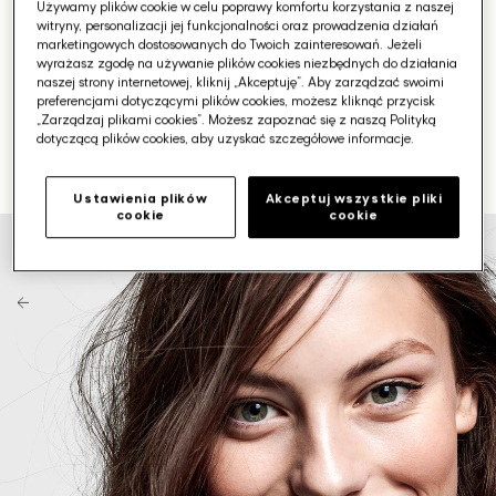
Używamy plików cookie w celu poprawy komfortu korzystania z naszej
witryny, personalizacji jej funkcjonalności oraz prowadzenia działań
marketingowych dostosowanych do Twoich zainteresowań. Jeżeli
wyrażasz zgodę na używanie plików cookies niezbędnych do działania
naszej strony internetowej, kliknij „Akceptuję”. Aby zarządzać swoimi
preferencjami dotyczącymi plików cookies, możesz kliknąć przycisk
„Zarządzaj plikami cookies”. Możesz zapoznać się z naszą Polityką
dotyczącą plików cookies, aby uzyskać szczegółowe informacje.
Ustawienia plików
Akceptuj wszystkie pliki
cookie
cookie
Otwórz
media
1
w
galerii