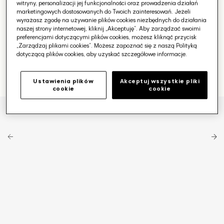
witryny, personalizacji jej funkcjonalności oraz prowadzenia działań
marketingowych dostosowanych do Twoich zainteresowań. Jeżeli
wyrażasz zgodę na używanie plików cookies niezbędnych do działania
naszej strony internetowej, kliknij „Akceptuję”. Aby zarządzać swoimi
preferencjami dotyczącymi plików cookies, możesz kliknąć przycisk
„Zarządzaj plikami cookies”. Możesz zapoznać się z naszą Polityką
dotyczącą plików cookies, aby uzyskać szczegółowe informacje.
Ustawienia plików
Akceptuj wszystkie pliki
cookie
cookie
Otwórz
media
1
w
galerii