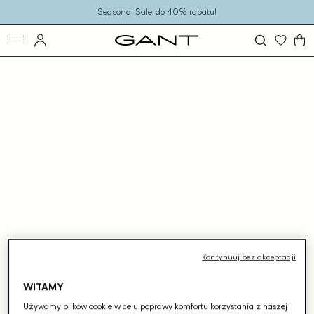
o
Seasonal Sale: do 40% rabatu!
eści
ejdź
ormacji
dukcie
Kontynuuj bez akceptacji
WITAMY
Używamy plików cookie w celu poprawy komfortu korzystania z naszej