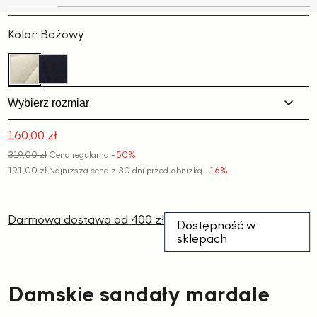
Slajd
Slajd
Slajd
Slajd
Slajd
Slajd
1
2
3
4
5
6
Kolor:
Beżowy
Wybierz rozmiar
160,00 zł
Cena
319,00 zł
Cena regularna
−50%
promocyjna
191,00 zł
Najniższa cena z 30 dni przed obniżką
−16%
Darmowa dostawa od 400 zł
Dostępność w
sklepach
Damskie sandały mardale