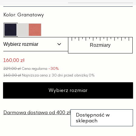
Slajd
Slajd
1
2
Kolor:
Granatowy
Wybierz rozmiar
Rozmiary
160,00 zł
Cena
229,00 zł
Cena regularna
−30%
promocyjna
160,00 zł
Najniższa cena z 30 dni przed obniżką
0%
Wybierz rozmiar
Darmowa dostawa od 400 zł
Dostępność w
sklepach