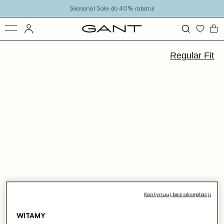
o
Seasonal Sale: do 40% rabatu!
eści
ejdź
ormacji
Regular Fit
dukcie
Kontynuuj bez akceptacji
WITAMY