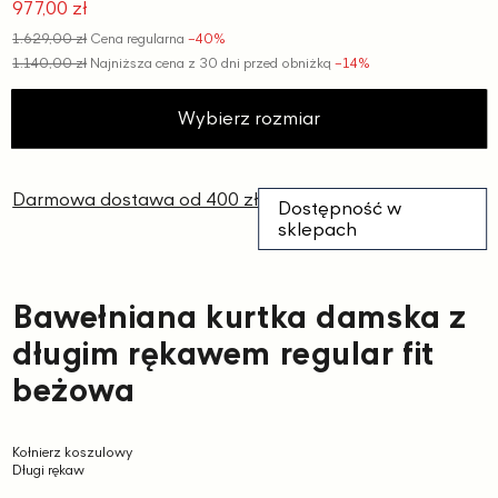
977,00 zł
Cena
1.629,00 zł
Cena regularna
−40%
promocyjna
1.140,00 zł
Najniższa cena z 30 dni przed obniżką
−14%
Wybierz rozmiar
Darmowa dostawa od 400 zł
Dostępność w
sklepach
Bawełniana kurtka damska z
długim rękawem regular fit
beżowa
Kołnierz koszulowy
Długi rękaw