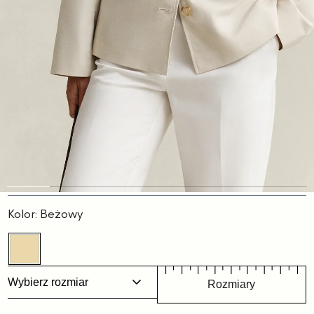
Slajd
Slajd
Slajd
Slajd
Slajd
Slajd
Slajd
1
2
3
4
5
6
7
Kolor:
Beżowy
Wybierz rozmiar
Rozmiary