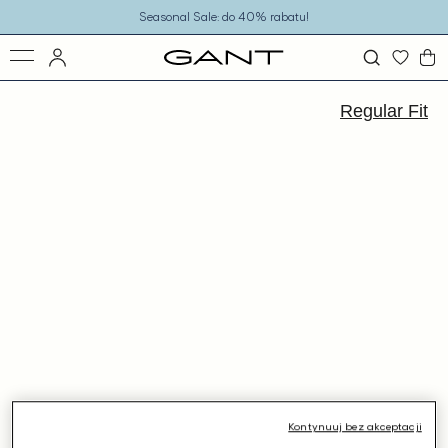
o
Seasonal Sale: do 40% rabatu!
eści
ejdź
ormacji
Regular Fit
dukcie
Kontynuuj bez akceptacji