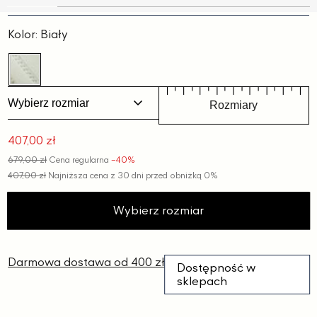
Slajd
Slajd
Slajd
Slajd
Slajd
Slajd
1
2
3
4
5
6
Kolor:
Biały
Wybierz rozmiar
Rozmiary
407,00 zł
Cena
679,00 zł
Cena regularna
−40%
promocyjna
407,00 zł
Najniższa cena z 30 dni przed obniżką
0%
Wybierz rozmiar
Darmowa dostawa od 400 zł
Dostępność w
sklepach