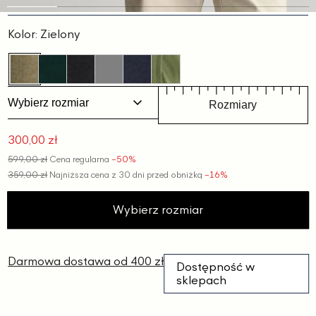
Slajd
Slajd
Slajd
Slajd
Slajd
Slajd
1
2
3
4
5
6
Kolor:
Zielony
Wybierz rozmiar
Rozmiary
300,00 zł
Cena
599,00 zł
Cena regularna
−50%
promocyjna
359,00 zł
Najniższa cena z 30 dni przed obniżką
−16%
Wybierz rozmiar
Darmowa dostawa od 400 zł
Dostępność w
sklepach