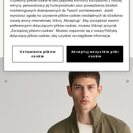
Używamy plików cookie w celu poprawy komfortu korzystania z naszej
witryny, personalizacji jej funkcjonalności oraz prowadzenia działań
marketingowych dostosowanych do Twoich zainteresowań. Jeżeli
wyrażasz zgodę na używanie plików cookies niezbędnych do działania
naszej strony internetowej, kliknij „Akceptuję”. Aby zarządzać swoimi
preferencjami dotyczącymi plików cookies, możesz kliknąć przycisk
„Zarządzaj plikami cookies”. Możesz zapoznać się z naszą Polityką
dotyczącą plików cookies, aby uzyskać szczegółowe informacje.
Ustawienia plików
Akceptuj wszystkie pliki
cookie
cookie
Otwórz
media
1
w
galerii