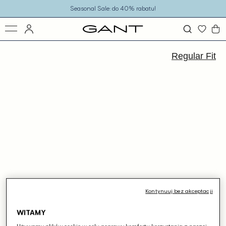
o
Seasonal Sale: do 40% rabatu!
eści
ejdź
ormacji
Regular Fit
dukcie
Kontynuuj bez akceptacji
WITAMY