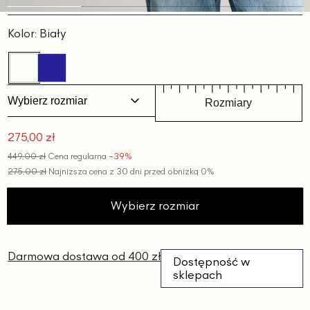
Slajd
Slajd
Slajd
Slajd
1
2
3
4
Kolor:
Biały
Wybierz rozmiar
Rozmiary
275,00 zł
Cena
449,00 zł
Cena regularna
−39%
promocyjna
275,00 zł
Najniższa cena z 30 dni przed obniżką
0%
Wybierz rozmiar
Darmowa dostawa od 400 zł
Dostępność w
sklepach