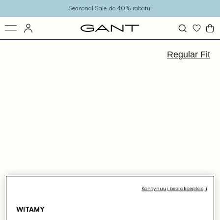
o
Seasonal Sale: do 40% rabatu!
eści
ejdź
ormacji
Regular Fit
dukcie
Kontynuuj bez akceptacji
WITAMY