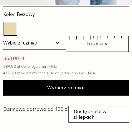
Slajd
Slajd
1
2
Kolor:
Beżowy
Wybierz rozmiar
Rozmiary
353,00 zł
Cena
589,00 zł
Cena regularna
−40%
promocyjna
412,00 zł
Najniższa cena z 30 dni przed obniżką
−14%
Wybierz rozmiar
Darmowa dostawa od 400 zł
Dostępność w
sklepach